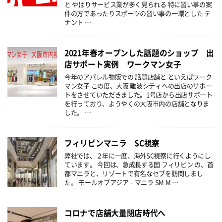
と やはりサービス業が多く見られる 特に習い事の案
件の方であったりスポーツの習い事の一環とした テ
ナント …
2021年春オープンした話題のショップ 出
店サポート実例 ワークマン女子
今年のアパレル物販での 話題店舗と といえばワーク
マン女子 この度、大阪 難波シティへの出店のサポー
トをさせていただきました。1号店から出店サポート
を行っており、ようやくの大阪市内の店舗となりま
した。 …
フィリピンマニラ SC視察
弊社では、２年に一度、海外SC視察に行くようにし
ています。 今回は、急成長する国 フィリピン の、首
都マニラと、リゾートで有名なセブを訪問しまし
た。 モールオブアジア – マニラ SM M …
コロナで店舗大量閉店時代へ