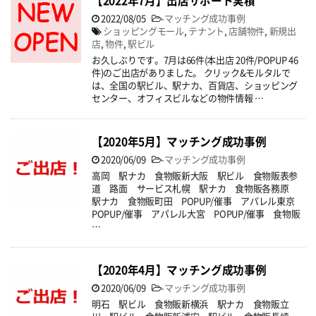
【2022年7月】出店サポート実積
2022/08/05
-
マッチング成功事例
ショッピングモール
,
テナント
,
店舗物件
,
新規出
店
,
物件
,
駅ビル
お久しぶりです。7月は66件(本出店 20件/POPUP 46
件)のご出店がありました。 クリック&モルタルで
は、全国の駅ビル、駅ナカ、百貨店、ショッピング
センター、オフィスビルなどの物件情報 …
【2020年5月】マッチング成功事例
2020/06/09
-
マッチング成功事例
高岡 駅ナカ 食物販新大阪 駅ビル 食物販表参
道 路面 サービス札幌 駅ナカ 食物販各務原
駅ナカ 食物販町田 POPUP/催事 アパレル東京
POPUP/催事 アパレル大宮 POPUP/催事 食物販
…
【2020年4月】マッチング成功事例
2020/06/09
-
マッチング成功事例
明石 駅ビル 食物販新横浜 駅ナカ 食物販立