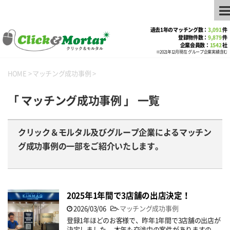
過去1年のマッチング数：
3,091
件
登録物件数：
9,879
件
企業会員数：
1542
社
※2021年12月現在 グループ企業実績含む
HOME
>
マッチング成功事例
>
「 マッチング成功事例 」 一覧
クリック＆モルタル及びグループ企業によるマッチン
グ成功事例の一部をご紹介いたします。
2025年1年間で3店舗の出店決定！
2026/03/06
-
マッチング成功事例
登録1年ほどのお客様で、昨年1年間で3店舗の出店が
決定しました。 本年も交渉中の案件がありますの