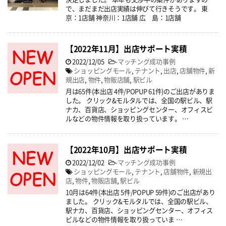
で、まだまだ出店実績は伸びて行きそうです。 東
京：1店舗 神奈川：1店舗 広 島：1店舗
【2022年11月】出店サポート実積
2022/12/05
-
マッチング成功事例
ショッピングモール
,
テナント
,
出店
,
店舗物件
,
新
規出店
,
物件
,
物販店舗
,
駅ビル
月は65件(本出店 4件/POPUP 61件)のご出店がありま
した。 クリック&モルタルでは、全国の駅ビル、駅
ナカ、百貨店、ショッピングセンター、オフィスビ
ルなどの物件情報を取り扱っています。 …
【2022年10月】出店サポート実積
2022/12/02
-
マッチング成功事例
ショッピングモール
,
テナント
,
店舗物件
,
新規出
店
,
物件
,
物販店舗
,
駅ビル
10月は64件(本出店 5件/POPUP 59件)のご出店があり
ました。 クリック&モルタルでは、全国の駅ビル、
駅ナカ、百貨店、ショッピングセンター、オフィス
ビルなどの物件情報を取り扱っていま …