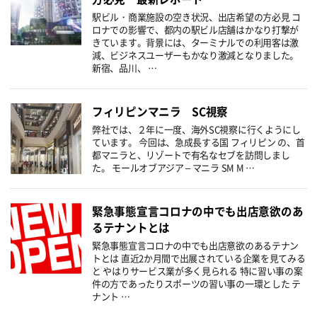
駅ビル・商業施設の空き状況、出店希望の方必見 コ
ロナでの影響で、都内の駅ビル店舗はかなり打撃が
きています。背景には、ターミナルでの利用客は激
減、ビジネスユーザーもかなり激減となりました。
新宿、品川、 …
フィリピンマニラ SC視察
弊社では、２年に一度、海外SC視察に行くようにし
ています。 今回は、急成長する国 フィリピン の、首
都マニラと、リゾートで有名なセブを訪問しまし
た。 モールオブアジア – マニラ SM M …
緊急事態宣言コロナの中でも出店意欲のあ
るテナントとは
緊急事態宣言コロナの中でも出店意欲のあるテナン
トとは 直近2か月間で出展されている企業を見てみる
と やはりサービス業が多く見られる 特に習い事の案
件の方であったりスポーツの習い事の一環とした テ
ナント …