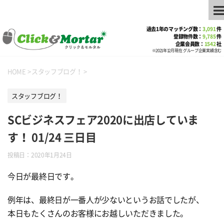
過去1年のマッチング数：
3,091
件
登録物件数：
9,785
件
企業会員数：
1542
社
※2021年12月現在 グループ企業実績含む
HOME
>
スタッフブログ！
>
スタッフブログ！
SCビジネスフェア2020に出店していま
す！ 01/24 三日目
投稿日：
2020年1月24日
今日が最終日です。
例年は、最終日が一番人が少ないというお話でしたが、
本日もたくさんのお客様にお越しいただきました。