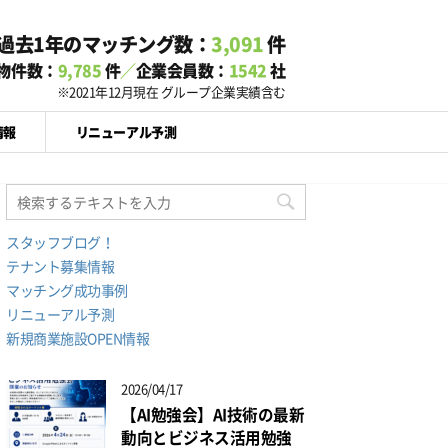
過去1年のマッチング数：
3,091
件
物件数：
9,785
件
／
企業会員数：
1542
社
※2021年12月現在 グループ企業実績含む
情報
リニューアル予測
スタッフブログ！
テナント募集情報
マッチング成功事例
リニューアル予測
新規商業施設OPEN情報
2026/04/17
【AI勉強会】AI技術の最新
動向とビジネス活用勉強