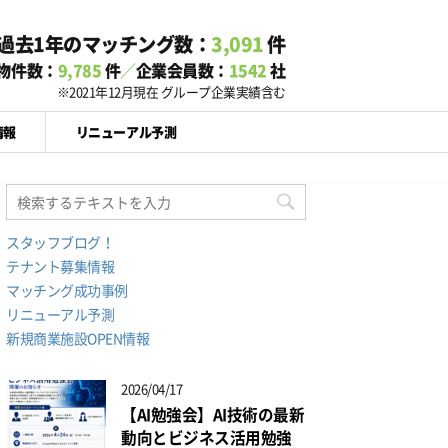
過去1年のマッチング数：
3,091
件
物件数：
9,785
件
／
企業会員数：
1542
社
※2021年12月現在 グループ企業実績含む
情報
リニューアル予測
スタッフブログ！
テナント募集情報
マッチング成功事例
リニューアル予測
新規商業施設OPEN情報
2026/04/17
【AI勉強会】AI技術の最新
動向とビジネス活用勉強