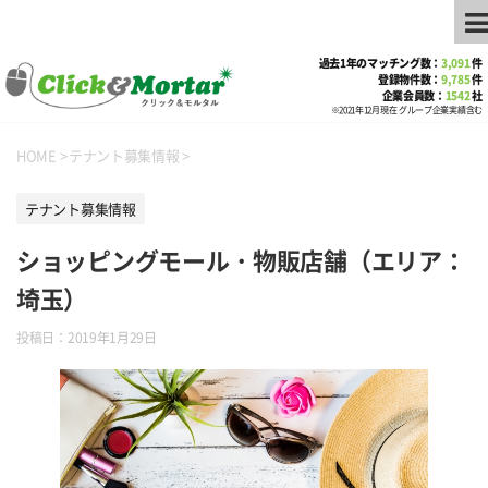
過去1年のマッチング数：
3,091
件
登録物件数：
9,785
件
企業会員数：
1542
社
※2021年12月現在 グループ企業実績含む
HOME
>
テナント募集情報
>
テナント募集情報
ショッピングモール・物販店舗（エリア：
埼玉）
投稿日：
2019年1月29日