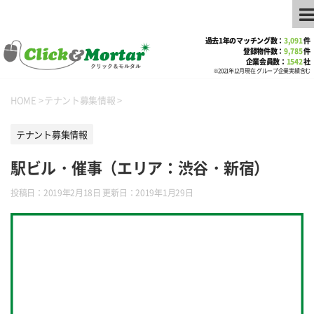
過去1年のマッチング数：
3,091
件
登録物件数：
9,785
件
企業会員数：
1542
社
※2021年12月現在 グループ企業実績含む
HOME
>
テナント募集情報
>
テナント募集情報
駅ビル・催事（エリア：渋谷・新宿）
投稿日：2019年2月18日 更新日：
2019年1月29日