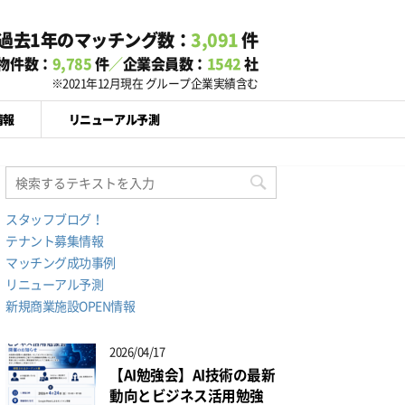
過去1年のマッチング数：
3,091
件
物件数：
9,785
件
／
企業会員数：
1542
社
※2021年12月現在 グループ企業実績含む
情報
リニューアル予測
スタッフブログ！
テナント募集情報
マッチング成功事例
リニューアル予測
新規商業施設OPEN情報
2026/04/17
【AI勉強会】AI技術の最新
動向とビジネス活用勉強