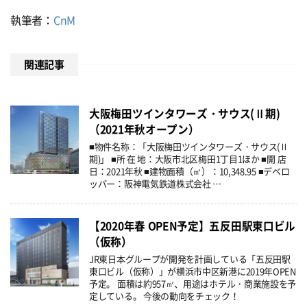
執筆者：
CnM
関連記事
大阪梅田ツインタワーズ・サウス(Ⅱ期)
（2021年秋オープン）
■物件名称：「大阪梅田ツインタワーズ・サウス(Ⅱ
期)」 ■所 在 地：大阪市北区梅田1丁目1ほか ■開 店
日：2021年秋 ■建物面積（㎡）：10,348.95 ■デベロ
ッパー：阪神電気鉄道株式会社 …
【2020年春 OPEN予定】五反田駅東口ビル
（仮称）
JR東日本グループが開発を計画している「五反田駅
東口ビル（仮称）」が横浜市中区新港に2019年OPEN
予定。 面積は約957㎡、用途はホテル・商業施設を予
定している。 今後の動向をチェック！