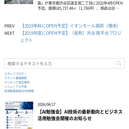
画」が東京都渋谷区道玄坂二丁目に2022年4月OPEN
予定。面積は5,737.48㎡（1,736坪）、用途は店 …
【2019年秋にOPEN予定】イオンモール高岡（増床）
PREV
【2019年度にOPEN予定】（仮称）渋谷 南平台プロジ
NEXT
ェクト
スタッフブログ！
テナント募集情報
マッチング成功事例
リニューアル予測
新規商業施設OPEN情報
2026/04/17
【AI勉強会】AI技術の最新動向とビジネス
活用勉強会開催のお知らせ