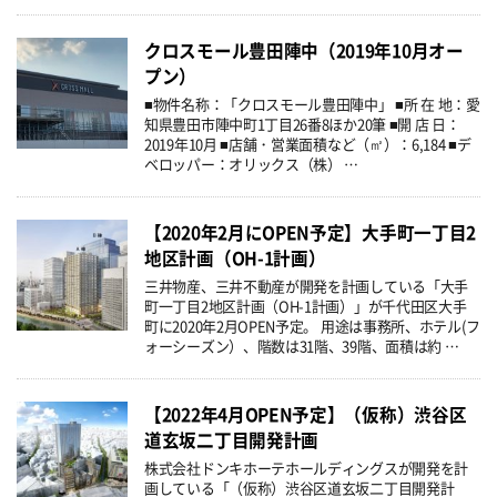
クロスモール豊田陣中（2019年10月オー
プン）
■物件名称：「クロスモール豊田陣中」 ■所 在 地：愛
知県豊田市陣中町1丁目26番8ほか20筆 ■開 店 日：
2019年10月 ■店舗・営業面積など（㎡）：6,184 ■デ
ベロッパー：オリックス（株） …
【2020年2月にOPEN予定】大手町一丁目2
地区計画（OH-1計画）
三井物産、三井不動産が開発を計画している「大手
町一丁目2地区計画（OH-1計画）」が千代田区大手
町に2020年2月OPEN予定。 用途は事務所、ホテル(フ
ォーシーズン）、階数は31階、39階、面積は約 …
【2022年4月OPEN予定】（仮称）渋谷区
道玄坂二丁目開発計画
株式会社ドンキホーテホールディングスが開発を計
画している「（仮称）渋谷区道玄坂二丁目開発計