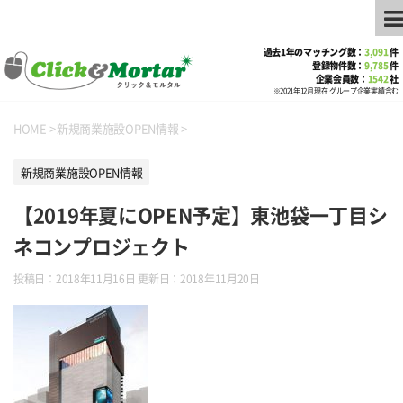
過去1年のマッチング数：
3,091
件
登録物件数：
9,785
件
企業会員数：
1542
社
※2021年12月現在 グループ企業実績含む
HOME
>
新規商業施設OPEN情報
>
新規商業施設OPEN情報
【2019年夏にOPEN予定】東池袋一丁目シ
ネコンプロジェクト
投稿日：2018年11月16日 更新日：
2018年11月20日