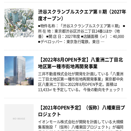
渋谷スクランブルスクエア第Ⅱ期（2027年
度オープン）
■物件名称：「渋谷スクランブルスクエア第Ⅱ期」 ■
所 在 地：東京都渋谷区渋谷二丁目24番1ほか（地
番） ■開 店 日：2027年度 ■店舗面積（㎡）：40,000
■デベロッパー：東京急行電鉄、東日 …
【2022年8月OPEN予定】八重洲二丁目北
地区第一種市街地再開発事業
三井不動産株式会社が開発を計画している「八重洲
二丁目北地区第一種市街地再開発事業」東京都中央
区八重洲二丁目に2022年8月OPEN予定。面積は
13,433㎡を予定している。 今後の動向をチェック！
【2021年OPEN予定】（仮称）八幡東田プ
ロジェクト
イオンモール株式会社が開発を計画している大規模
集客施設「（仮称）八幡東田プロジェクト」が福岡