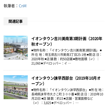
執筆者：
CnM
関連記事
イオンタウン吉川美南第3期計画（2020年
秋オープン）
■物件名称：「イオンタウン吉川美南第3期計画」 ■
所 在 地：埼玉県吉川市美南3丁目25-1他 ■開 店 日：
2020年秋 ■店 舗 数：約50店鋪 ■敷地面積（㎡）：
21,060 ■デベロッパー：イ …
イオンタウン諫早西部台（2019年10月オ
ープン）
■物件名称：「イオンタウン諫早西部台」 ■所 在 地：
長崎県諫早市大さこ町３００番 ■開 店 日：2019年10
月23日 ■店 舗 数：約15 ■店舗・営業面積など
（㎡）：3,825 ■デベロッパー： …