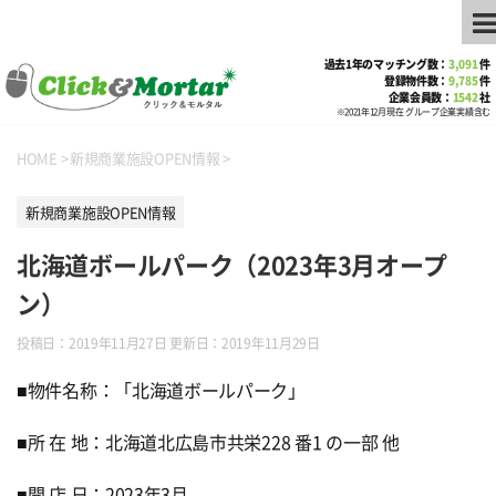
過去1年のマッチング数：
3,091
件
登録物件数：
9,785
件
企業会員数：
1542
社
※2021年12月現在 グループ企業実績含む
HOME
>
新規商業施設OPEN情報
>
新規商業施設OPEN情報
北海道ボールパーク（2023年3月オープ
ン）
投稿日：2019年11月27日 更新日：
2019年11月29日
■物件名称：「北海道ボールパーク」
■所 在 地：北海道北広島市共栄228 番1 の一部 他
■開 店 日：2023年3月